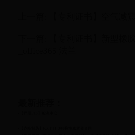
上一篇:
【专利证书】空气减
下一篇:
【专利证书】新型橡胶36
_office365 法兰
最新推荐：
·
【样册P15】检测中心
·
【赤峰制药】KXT-II-300挠性减震器合同