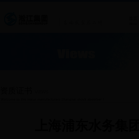
首页
Home
资质证书
VIEWS
上海浦东水务集团