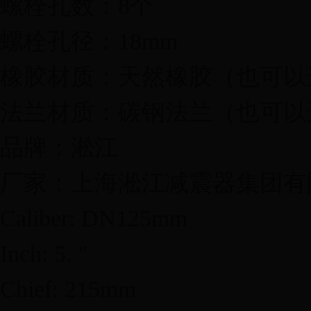
螺栓孔数：8个
螺栓孔径：18mm
橡胶材质：天然橡胶（也可以
法兰材质：碳钢法兰（也可以
品牌：淞江
厂家：上海淞江减震器集团有
Caliber: DN125mm
Inch: 5. "
Chief: 215mm