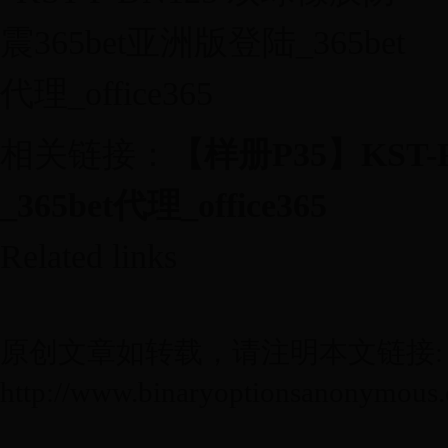
相关链接：
【样册P35】KST
_365bet代理_office365
Related links
原创文章如转载，请注明本文链接:
http://www.binaryoptionsanonymous