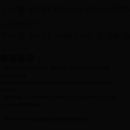
上一篇:
KST-F SUS304 DN150
_office365
下一篇:
KST-F NBR DN65 双
最新推荐：
·
【青岛世界博览城暖通工程】橡胶365bet亚洲版登陆_365bet代理
_office365 合同
·
盐溶液多效强制循环蒸发结晶器橡胶365bet亚洲版登陆_365bet代理
_office365
·
【发货现场】DN1000热镀锌法兰橡胶365bet亚洲版登陆_365bet代理
_office365 发往安徽滁州
·
【发货现场】冰水机组减震器发往陕西咸阳西咸新区