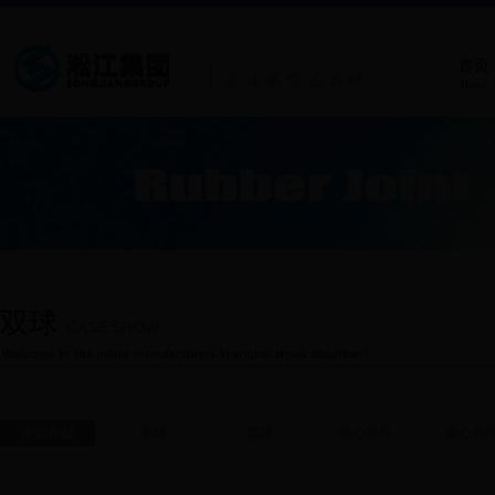
首页
Home
双球
CASE SHOW
全部作品
单球
双球
同心异径
偏心异