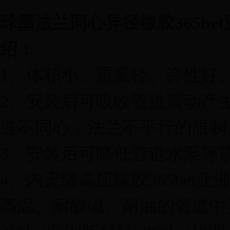
球墨法兰同心异径橡胶365bet亚洲版
绍：
1、体积小、重量轻、弹性好
2、安装后可吸收管道震动产
道不同心，法兰不平行的限制
3、安装后可降低管道水泵等
4、内无缝高压橡胶365bet亚洲版登
高温、耐酸碱、耐油的管道中