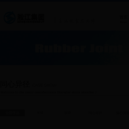
首页
Home
同心异径
CASE SHOW
全部作品
单球
双球
同心异径
偏心异