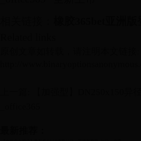
相关链接：
橡胶365bet亚洲版登
Related links
原创文章如转载，请注明本文链接:
http://www.binaryoptionsanonymous
上一篇:
【加强型】DN250x150异径
_office365
最新推荐：