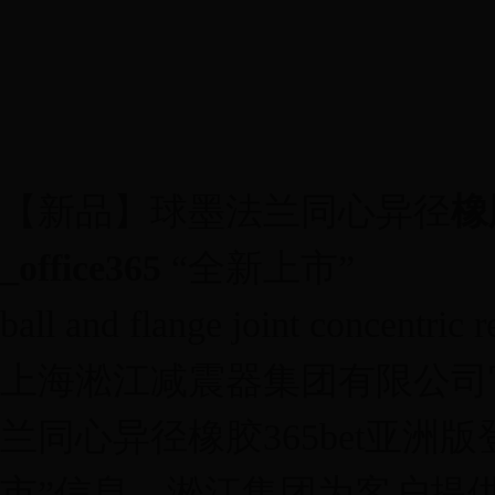
【新品】球墨法兰同心异径橡胶365bet亚洲版登陆_3
“全新上市”
服务内容：【新品】球墨法兰同心异径橡胶365bet亚洲版登陆_365bet代理_office3
简介：【新品】球墨法兰同心异径橡胶365bet亚洲版登陆_365bet代理_office365 “全新上市” ball an
joint "brand new listing" 上海淞江减震器集团有限公司官方网站为您介绍：【
【新品】球墨法兰同心异径
橡
_office365
“全新上市”
ball and flange joint concentric 
上海淞江减震器集团有限公司
兰同心异径橡胶365bet亚洲版登陆_
市”信息，淞江集团为客户提