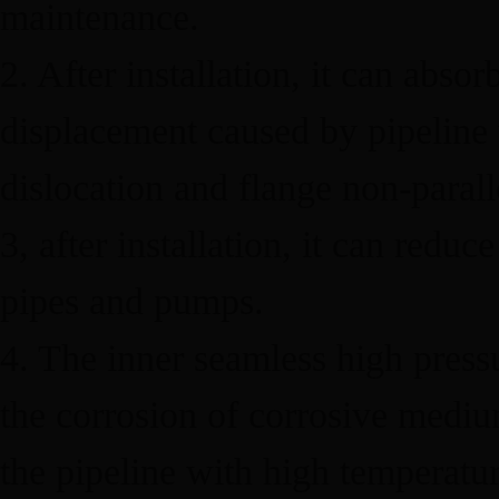
maintenance.
2. After installation, it can abso
displacement caused by pipeline vi
dislocation and flange non-parall
3, after installation, it can redu
pipes and pumps.
4. The inner seamless high pressu
the corrosion of corrosive medium
the pipeline with high temperatur