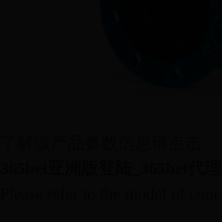
了解该产品参数信息请点击：
365bet亚洲版登陆_365bet代理_o
Please refer to the model of conc
·