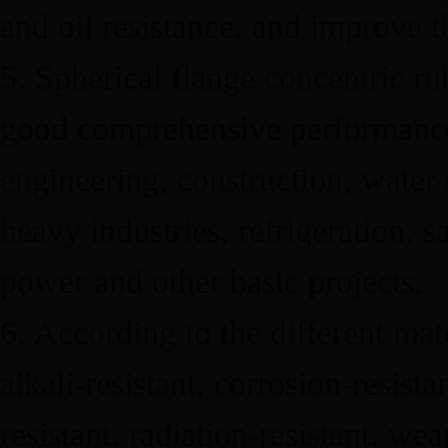
and oil resistance, and improve th
5. Spherical flange concentric ru
good comprehensive performance,
engineering, construction, water 
heavy industries, refrigeration, sa
power and other basic projects.
6. According to the different mat
alkali-resistant, corrosion-resista
resistant, radiation-resistant, wea