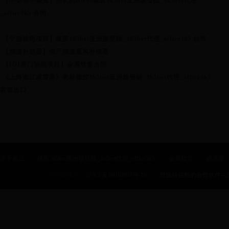
·
【中铝华中铜业】热轧机DN50橡胶365bet亚洲版登陆_365bet代理
_office365 合同
·
【宁德核电项目】橡胶365bet亚洲版登陆_365bet代理_office365 合同
·
【烟道补偿器】钢厂烟道通风补偿器
·
【IOI厦门油脂项目】金属软管合同
·
《上海淞江减震器》美标橡胶365bet亚洲版登陆_365bet代理_office365
装箱出口
关于淞江
橡胶365bet亚洲版登陆_365bet代理_office365
金属软管
减震器
网站备案号：
沪ICP备16019907号-16
您值得信赖的合作伙伴--