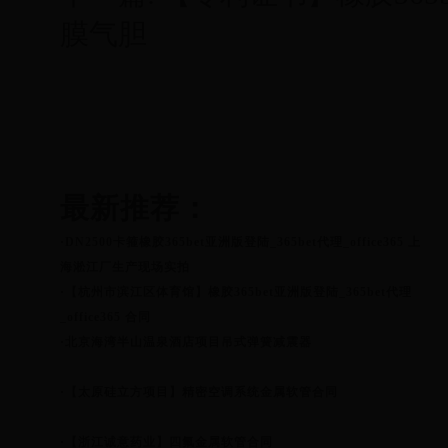
膜气胆
最新推荐：
·
DN2500卡箍橡胶365bet亚洲版登陆_365bet代理_office365 上
海淞江厂生产现场实拍
·
【杭州市滨江区体育馆】橡胶365bet亚洲版登陆_365bet代理
_office365 合同
·
北京海湾半山温泉酒店项目吊式弹簧减震器
·
【太原硅立方项目】精密空调系统金属软管合同
·
【浙江诚意药业】四氟金属软管合同