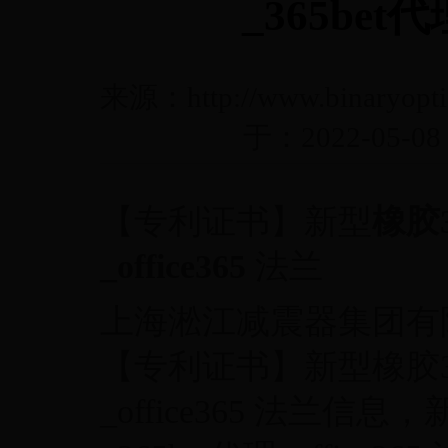
_365bet代
来源：
http://www.binaryop
于：2022-05-
【专利证书】新型
橡胶3
_office365
法兰
上海淞江减震器集团有
【专利证书】新型橡胶365
_office365 法兰信