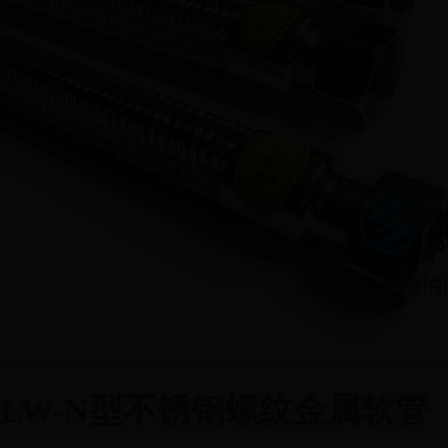
LW-N型不锈钢螺纹金属软管