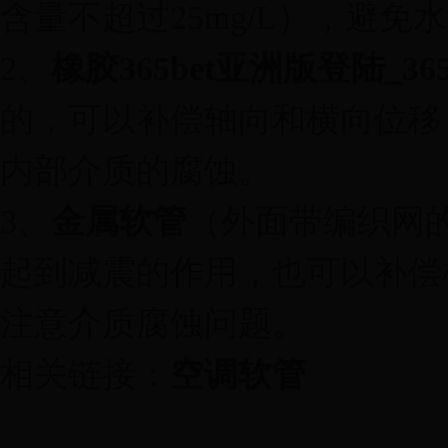
含量不超过25mg/L），避免水
2、
橡胶365bet亚洲版登陆_365b
的，可以补偿轴向和横向位移
内部介质的腐蚀。
3、
金属软管
（外面带编织网
起到减震的作用，也可以补偿
注意介质腐蚀问题。
相关链接：
空调软管