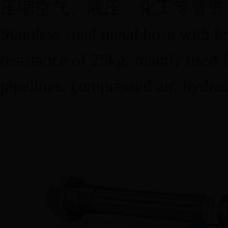
压缩空气、液压、化工等管道
Stainless steel metal hose with 
resistance of 25kg, mainly used 
pipelines, compressed air, hydrau