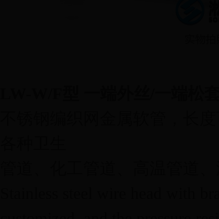
LW-W/F型 一端外丝/一端
不锈钢编织网金属软管，长度可
各种卫生
管道、化工管道、高温管道、
Stainless steel wire head with br
customized, and the pressure resi