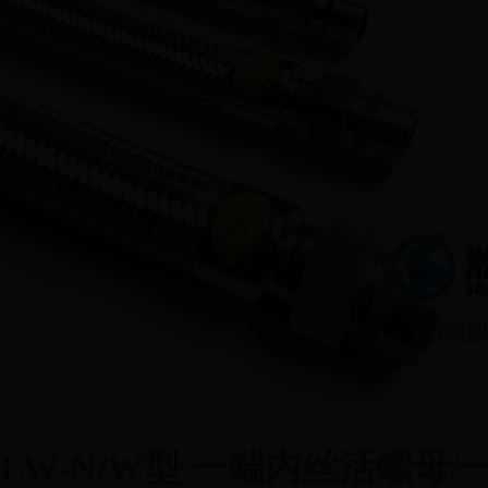
LW-N/W型 一端内丝活螺母