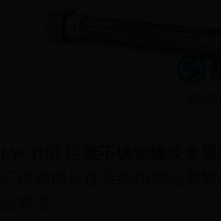
LW-H型 活接不锈钢螺纹金属
不锈钢由任连接编织网金属软管
温管道、