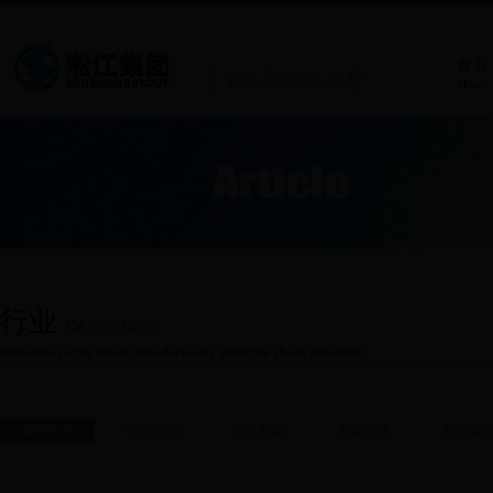
首页
Home
行业
CASE SHOW
全部作品
技术文档
公司新闻
检测现场
行业新