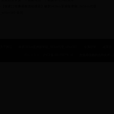
·
未来的竞争是一个团队与另一个团队学习力的竞争
·
【张家口市康保换流站项目】橡胶365bet亚洲版登陆_365bet代理
_office365 合同
关于淞江
橡胶365bet亚洲版登陆_365bet代理_office365
金属软管
减震器
网站备案号：
沪ICP备16019907号-16
您值得信赖的合作伙伴--