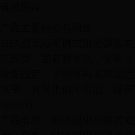
产品主要特点与用途
SHA型低频可调式阻尼弹簧
范围宽，固有频率低，安装方
设备固定，下部可与地基固定
水平，并采用侧向阻尼，提高
>0.065)。
产品名称：SHA型阻尼弹簧减