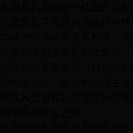
太阳岛风景区是一处由大面积
民俗文化等资源构成的具有休
功能为一体的风景名胜区。太
坐落在哈尔滨市松花江北岸，
总面积38平方公里（西起规
改线前进堤，南至松花江主流
阳岛风景名胜区为国家旅游局
的城市沿江生态区。
改造后的太阳岛风景区包括长1