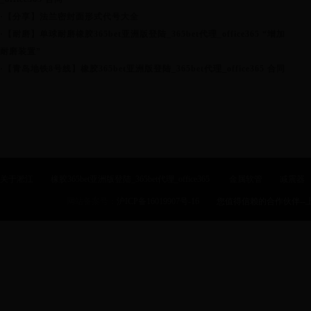
·
【分享】法兰密封面形式代号大全
·
【耐磨】单球耐磨橡胶365bet亚洲版登陆_365bet代理_office365 “增加
耐磨装置”
·
【青岛地铁8号线】橡胶365bet亚洲版登陆_365bet代理_office365 合同
关于淞江
橡胶365bet亚洲版登陆_365bet代理_office365
金属软管
减震器
网站备案号：
沪ICP备16019907号-16
您值得信赖的合作伙伴--