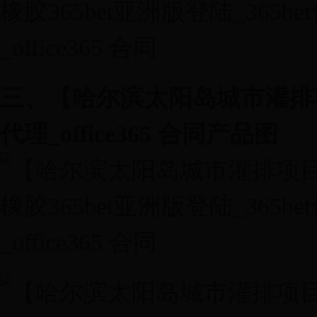
三、【哈尔滨太阳岛城市灌排项目】
代理_office365 合同产品图