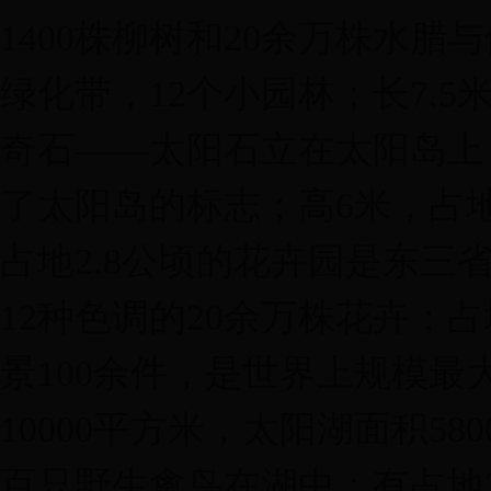
1400株柳树和20余万株水腊
绿化带，12个小园林；长7.5米
奇石——太阳石立在太阳岛上
了太阳岛的标志；高6米，占
占地2.8公顷的花卉园是东三
12种色调的20余万株花卉；
景100余件，是世界上规模
10000平方米，太阳湖面积5
百只野生禽鸟在湖中；有占地3