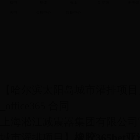
核电
奥体
液压
新能源
图书馆
火电
会展中心
数据中心
【哈尔滨太阳岛城市灌排项目】橡胶365bet亚洲
_office365 合同
服务内容：【哈尔滨太阳岛城市灌排项目】橡胶365bet亚洲版登陆_365bet代理_offi
简介：【哈尔滨太阳岛城市灌排项目】橡胶365bet亚洲版登陆_365bet代理_off
简介：【哈尔滨太阳岛城市灌排项目】橡胶365bet亚洲版登陆_365bet代理_off
优质的橡胶365bet亚洲版登陆_365bet代理_office365 ，产品质量有保......
【哈尔滨太阳岛城市灌排项目】橡胶
_office365 合同
上海淞江减震器集团有限公司
城市灌排项目】
橡胶365bet亚洲