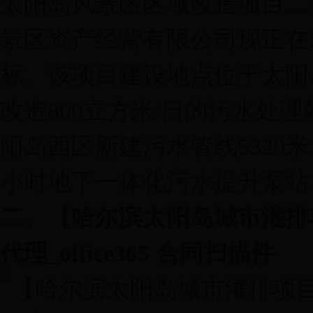
太阳岛风景区区域改造项目二
景区资产经营有限公司现正在
标。该项目建设地点位于太阳
改造800立方米/日的污水处理站
阳岛西区新建污水管线5320米、
小时地下一体化污水提升泵站
二、【哈尔滨太阳岛城市灌排项目】
代理_office365 合同扫描件