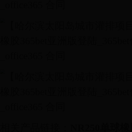
相关产品链接：
NR250单球橡