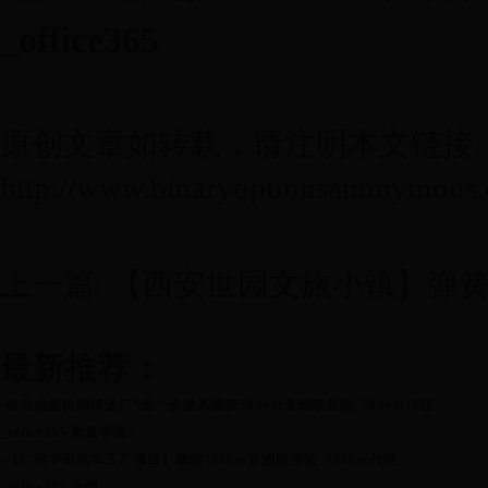
_office365
原创文章如转载，请注明本文链接:
http://www.binaryoptionsanonymous
上一篇:
【西安世园文旅小镇】弹
最新推荐：
·
自动成型机陆续进厂“进一步提高橡胶365bet亚洲版登陆_365bet代理
_office365 质量标准”
·
【广州丰田汽车工厂项目】橡胶365bet亚洲版登陆_365bet代理
_office365 合同