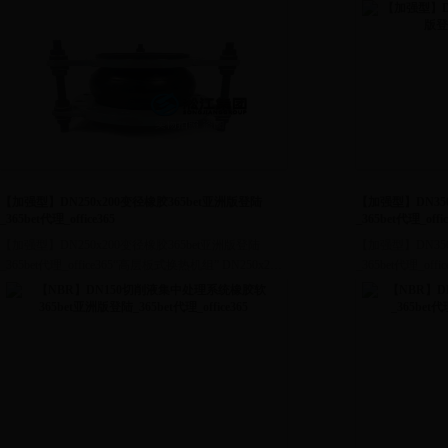
【加强型】DN250x200变径橡胶365bet亚洲版登陆
【加强型】DN35
_365bet代理_office365
_365bet代理_offic
【加强型】DN250x200变径橡胶365bet亚洲版登陆
【加强型】DN350
_365bet代理_office365 “高层板式换热机组” DN250x200
_365bet代理_off
variable diameter rubber joint "......
concentric reducer r