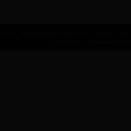
关于淞江
橡胶365bet亚洲版登陆_365bet代理_office365
金属软管
减震器
网站备案号：
沪ICP备16019907号-16
您值得信赖的合作伙伴--