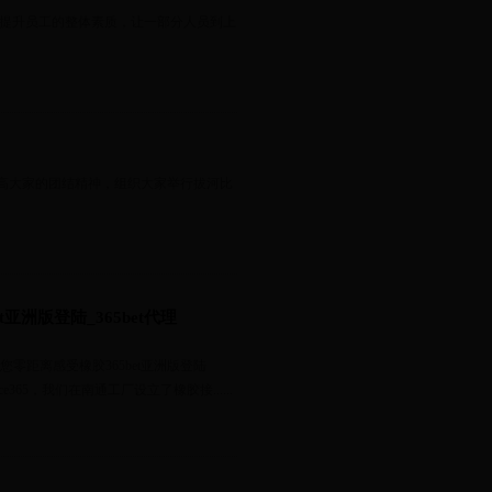
了提升员工的整体素质，让一部分人员到上
高大家的团结精神，组织大家举行拔河比
亚洲版登陆_365bet代理
e365 ，我们在南通工厂设立了橡胶接......