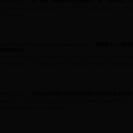
淞江集团上海营销中心消防宣传：使119更加深入人
9更加深入人心 上海淞江减震器集团有限公司为了增加全员的消防安全意识，我们通过
全的保护......
携橡胶365bet亚洲版登
调系统展览会
_office365 等减震器产品参加北京供热暖通空调系统展览会 上海淞江减震器集团有限公司携橡胶
供热暖通空调系统展览会，本次参加展会主要为让北方最求高品质产品的用户在我们展会现场可以看
热烈欢迎中国科学院高能物理研究所领导莅临指导
莅临指导工作 上海淞江减震器集团有限公司热烈欢迎中国科学院高能物理研究所领导
_365bet代理_office365 产品原材料、生产工......