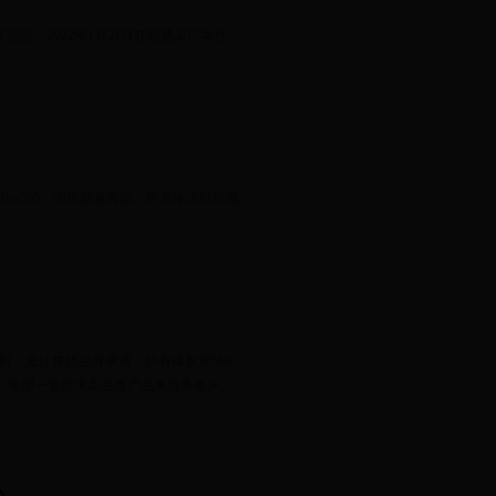
”信息，2022年1月21日在南通工厂举办
fice365 、变压器减震器、约克冷水机组减
原材料，淞江集团品牌承诺，所有橡胶365bet
赔十，淞江集团一直追求高品质产品来服务客户，