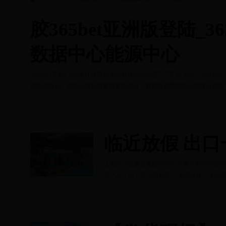
胶365bet亚洲版登陆_365
数据中心能源中心
2022年2月8日上海淞江减震器集团有限公司南通工厂正式上班，上班后生产部门把
班前准备好，物流上班后就安排发给项目，避免耽误数据中心的建设进度，也迎来的
22-02-24 09:28
1,732
临近放假 出
上海淞江减震器集团有限公司官方网站为您介
22-01-20 10:07
4,256