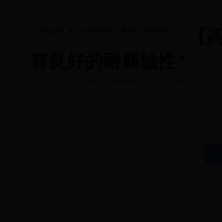
【高
有良好的耐腐蚀性”
【高品质】DN1200四氟膨胀节“具有良好的耐腐蚀性” 上海淞江减震器集团有限公司官方网站为您介绍：【高品质】DN1200四氟膨胀节“具有良好的耐腐蚀性”信息，淞
江集团为众多化工企业提供管道减震降噪解决方案，并提......
20-07-19 02:07
1,523
1