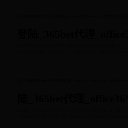
登陆_365bet代理_offi
整批螺纹橡胶365bet亚洲版登陆_365bet代理_office365 发货现场“高品质” 上海淞江减震器集团有限公司官方网站为您介绍：整批螺纹橡胶365bet亚洲版登陆_365bet代理
20-07-30 01:34
1,433
陆_365bet代理_offic
液压橡胶管365bet亚洲版登陆_365bet代理_office365 在风力发电的作用 上海淞江减震器集团有限公司官方网站为您介绍：液压橡胶管365bet亚洲版登陆_365bet代理
_office365 在风力发电的作用信息，淞江集团为众多风力发电装备配套液压橡胶管
用，......
20-07-29 03:07
1,635